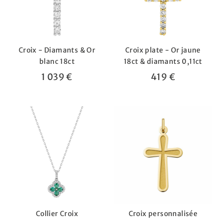
Croix - Diamants & Or
Croix plate - Or jaune
blanc 18ct
18ct & diamants 0,11ct
1 039 €
419 €
Collier Croix
Croix personnalisée