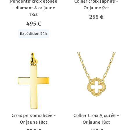
Pendentif croix étoilée
Collier croix saphirs -
- diamant & or jaune
Or jaune 9ct
18ct
255 €
495 €
Expédition 24h
Croix personnalisée -
Collier Croix Ajourée -
Or jaune 18ct
Or jaune 18ct