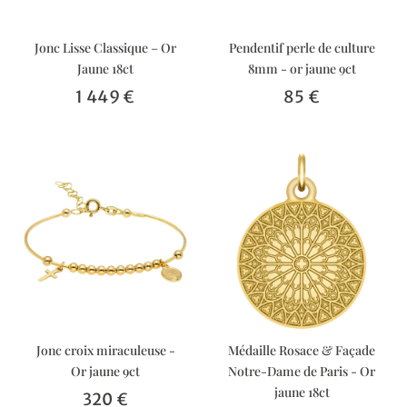
Jonc Lisse Classique – Or
Pendentif perle de culture
Jaune 18ct
8mm - or jaune 9ct
1 449 €
85 €
Jonc croix miraculeuse -
Médaille Rosace & Façade
Or jaune 9ct
Notre-Dame de Paris - Or
jaune 18ct
320 €