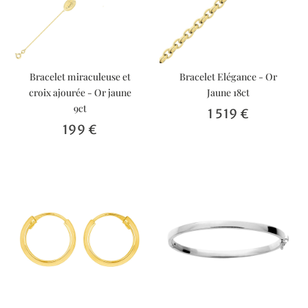
Bracelet miraculeuse et
Bracelet Elégance - Or
croix ajourée - Or jaune
Jaune 18ct
9ct
1 519 €
199 €