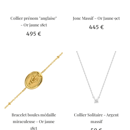
Collier prénom "anglaise"
Jonc Massif – Or Jaune 9ct
- Or jaune 18ct
445 €
495 €
Bracelet boules médaille
Collier Solitaire - Argent
miraculeuse - Or jaune
massif
18ct