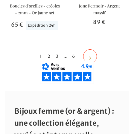
Boucles d'oreilles - créoles
Jonc Fermoir - Argent
- 2mm - Or jaune 9ct
massif
89 €
65 €
Expédition 24h
1
2
3
…
6
Bijoux femme (or & argent) :
une collection élégante,