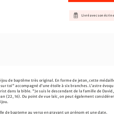
Livré avec son écrin e
ijou de baptême très original. En forme de jeton, cette médaille
e sur toi" accompagné d’une étoile à six branches. L’astre évoq
rist dans la bible. "Je suis le descendant de la famille de David,
Jean (22, 16). Du point de vue laïc, on peut également considér
ijou.
ille de bapteme au verso en gravant un prénom et une date
.