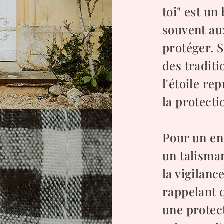
toi" est un
souvent au
protéger. 
des tradit
l'étoile re
la protecti
Pour un enf
un talisma
la vigilanc
rappelant q
une protect