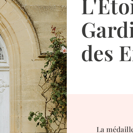
L'Éto
Gard
des E
La médaille