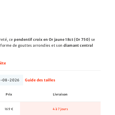
reté, ce
pendentif croix en Or jaune 18ct (Or 750)
se
n forme de gouttes arrondies et son
diamant central
lète
 17-08-2026
Guide des tailles
Prix
Livraison
169 €
4 à 7 jours