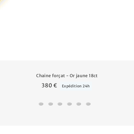
Chaine forçat - Or jaune 18ct
380 €
Expédition 24h
Chaine forçat - Or jaune 18ct
Chaine marine battue - Or jaune 18ct
Chaine gourmette cheval alternée tri
Chaine forçat miroir - Or jaune 
Chaine forçat rond - Or jau
Bracelet croix - Or jau