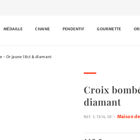
MÉDAILLE
CHAINE
PENDENTIF
GOURMETTE
OR
e - Or jaune 18ct & diamant
Croix bombé
diamant
Maison de
Réf.
3.7414.30
-