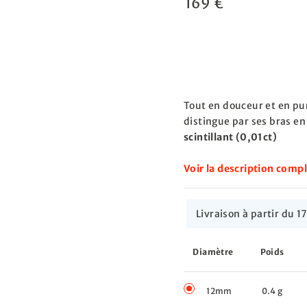
169 €
Tout en douceur et en pu
distingue par ses bras e
scintillant (0,01ct)
Voir la description comp
Livraison à partir du
Diamètre
Poids
12mm
0.4 g