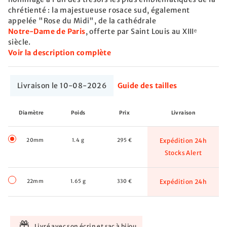
chrétienté : la majestueuse rosace sud, également
appelée "Rose du Midi", de la cathédrale
Notre-Dame de Paris
, offerte par Saint Louis au XIIIᵉ
siècle.
Voir la description complète
Livraison le 10-08-2026
Guide des tailles
Diamètre
Poids
Prix
Livraison
20mm
1.4 g
295 €
Expédition 24h
Stocks Alert
22mm
1.65 g
330 €
Expédition 24h
Livré avec son écrin et sac à bijou