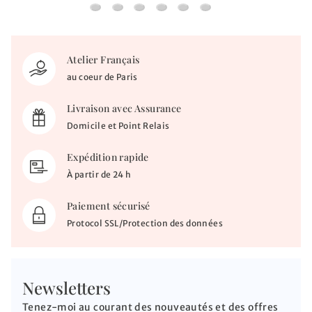
Chaine singapour - Or jaune 18ct
Médaille Rosace & Façade Notre-Dame de 
Médaille Rosace Notre-Dame de Pari
Médaille Rosace Notre-Dame Par
Médaille Rosace & Façade N
Médaille Rosace & Faç
Atelier Français
au coeur de Paris
Livraison avec Assurance
Domicile et Point Relais
Expédition rapide
À partir de 24 h
Paiement sécurisé
Protocol SSL/Protection des données
Newsletters
Tenez-moi au courant des nouveautés et des offres