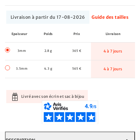
Livraison à partir du 17-08-2026
Guide des tailles
Epaisseur
Poids
Prix
Livraison
3mm
2.8 g
365 €
4 à 7 jours
3.5mm
4.3 g
565 €
4 à 7 jours
Livré avec son écrin et sac à bijou