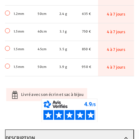
1.2mm
50cm
2.4 g
635 €
4 à 7 jours
1.5mm
40cm
3.1 g
750 €
4 à 7 jours
1.5mm
45cm
3.5 g
850 €
4 à 7 jours
1.5mm
50cm
3.9 g
950 €
4 à 7 jours
Livré avec son écrin et sac à bijou
DESCRIPTION