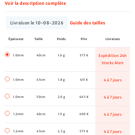
Voir la description complète
Livraison le 10-08-2026
Guide des tailles
Épaisseur
Taille
Poids
Prix
Livraison
1.0mm
40cm
1.6 g
375 €
Expédition 24h
Stocks Alert
1.0mm
45cm
1.8 g
415 €
4 à 7 jours
1.0mm
50cm
2.0 g
465 €
4 à 7 jours
1.2mm
40cm
1.9 g
490 €
4 à 7 jours
1.2mm
45cm
2.2 g
575 €
4 à 7 jours