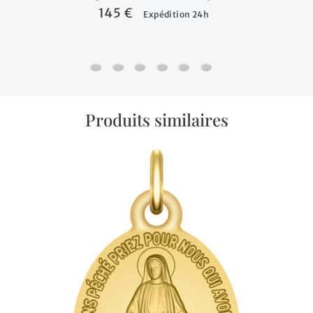
145 €
Expédition 24h
Chaine gourmette cheval - Or jaune 9ct
Chaine forçat - Or jaune 18ct
Chaine marine battue - Or jaune 18c
Chaine forçat rond - Or jaune 18
Chaine gourmette cheval al
Chaine gourmette - Or
Produits similaires