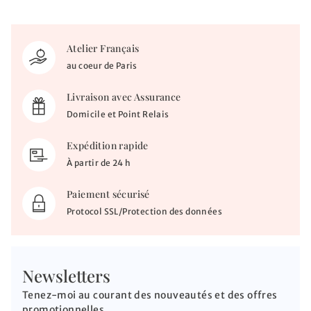
Médaille Petit Prince "protège ta planète" - O
Médaille Petit Prince sur la lune - Or blan
Médaille Petit Prince ajourée - Or bl
Médaille Petit Prince au renard &
Médaille Petit Prince "save
Atelier Français
au coeur de Paris
Livraison avec Assurance
Domicile et Point Relais
Expédition rapide
À partir de 24 h
Paiement sécurisé
Protocol SSL/Protection des données
Newsletters
Tenez-moi au courant des nouveautés et des offres
promotionnelles