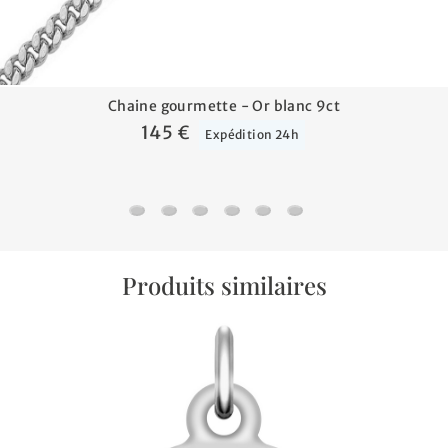
Chaine gourmette - Or blanc 9ct
145 €
Expédition 24h
Chaine gourmette - Or blanc 9ct
Chaine forçat rond - Or blanc 9ct
Chaine forçat - Or blanc 9ct
Chaine marine forçat - Or blanc
Gourmette Petit Prince dans
Chaine forçat allongée 
Produits similaires