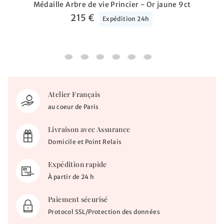
Médaille Arbre de vie Princier - Or jaune 9ct
215 €
Expédition 24h
Médaille Arbre de vie Princier - Or jaune 9ct
Médaille Arbre de vie Princier - Or blanc 
Médaille Petit Prince "save the plan
Médaille Arbres de vie au c
Médaille Arbre de vie P
Mé
Atelier Français
au coeur de Paris
Livraison avec Assurance
Domicile et Point Relais
Expédition rapide
À partir de 24 h
Paiement sécurisé
Protocol SSL/Protection des données