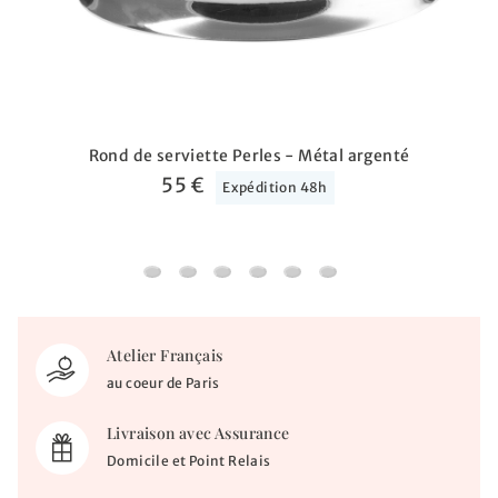
Rond de serviette Perles - Métal argenté
55 €
Expédition 48h
Rond de serviette Perles - Métal argenté
Rond de serviette Filet
Timbale abeille Beebee 2 anses - Chr
Timbale Charlie Bear - Christofl
Timbale Cluny - Christofle
Timbale Nathalie - Chr
Atelier Français
au coeur de Paris
Livraison avec Assurance
Domicile et Point Relais