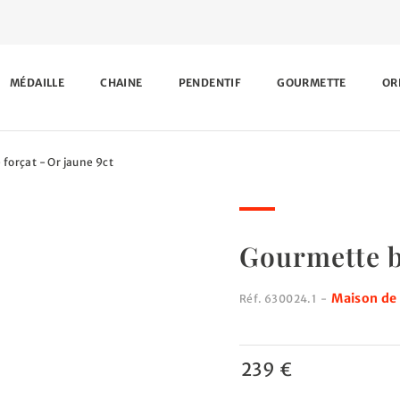
MÉDAILLE
CHAINE
PENDENTIF
GOURMETTE
OR
forçat - Or jaune 9ct
Gourmette bé
Maison de 
Réf.
630024.1
-
239 €