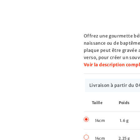
Offrez une gourmette bébé
naissance ou de baptême à
plaque peut être gravée a
verso, pour créer un souv
Voir la description comp
Livraison à partir du
Taille
Poids
14cm
1.6 g
14cm
2.25 g