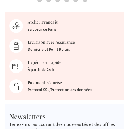
Collier croix - Diamant & Or blanc 18ct
Croix - Diamants & Or blanc 18ct
Croix personnalisée - Or blanc 18ct
Collier croix - Diamant & Or jau
Croix arrondie - Diamants &
Collier croix saphirs - 
Atelier Français
au coeur de Paris
Livraison avec Assurance
Domicile et Point Relais
Expédition rapide
À partir de 24 h
Paiement sécurisé
Protocol SSL/Protection des données
Newsletters
Tenez-moi au courant des nouveautés et des offres