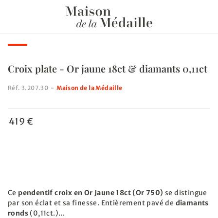
Croix plate - Or jaune 18ct & diamants 0,11ct
Réf.
3.207.30
-
Maison de la Médaille
419 €
Ce
pendentif croix en Or Jaune 18ct (Or 750)
se distingue
par son éclat et sa finesse. Entièrement pavé de
diamants
ronds
(0,11ct.)...