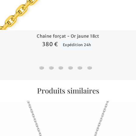
Chaine forçat - Or jaune 18ct
380 €
Expédition 24h
Chaine forçat - Or jaune 18ct
Chaine marine battue - Or jaune 18ct
Chaine gourmette cheval alternée tri
Chaine forçat miroir - Or jaune 
Chaine forçat rond - Or jau
Bracelet croix - Or jau
Produits similaires