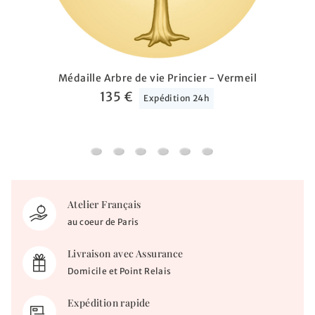
Médaille Arbre de vie Princier - Vermeil
135 €
Expédition 24h
Médaille Arbre de vie Princier - Vermeil
Médaille Vierge à la rose - Vermeil
Médaille Vierge à l'enfant - Amour M
Médaille Vierge mère du créateu
Médaille Vierge à l'enfant 
Médaille Ange Gardien
Atelier Français
au coeur de Paris
Livraison avec Assurance
Domicile et Point Relais
Expédition rapide