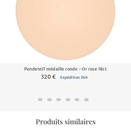
Pendentif médaille ronde - Or rose 18ct
320 €
Expédition 24h
Pendentif médaille ronde - Or rose 18ct
Médaille Arbre de vie printanier - Or rose
Médaille Arbre de vie printanier ajou
Collier prénom "anglaise" - Or r
Collier prénom - Or rose 18
Croix fil carré - Or rose
Produits similaires