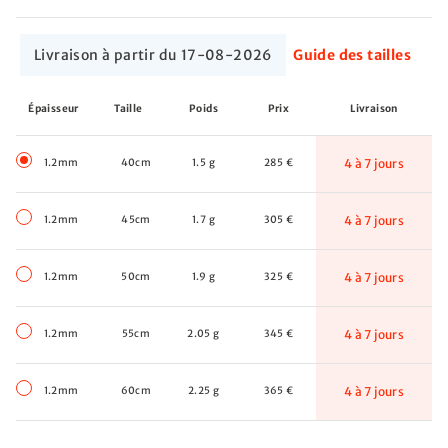
Livraison à partir du 17-08-2026
Guide des tailles
Épaisseur
Taille
Poids
Prix
Livraison
1.2mm
40cm
1.5 g
285 €
4 à 7 jours
1.2mm
45cm
1.7 g
305 €
4 à 7 jours
1.2mm
50cm
1.9 g
325 €
4 à 7 jours
1.2mm
55cm
2.05 g
345 €
4 à 7 jours
1.2mm
60cm
2.25 g
365 €
4 à 7 jours