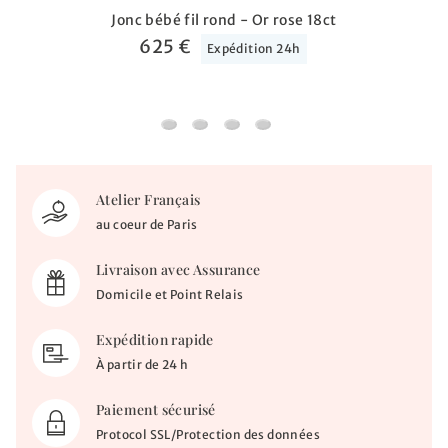
Jonc bébé fil rond - Or rose 18ct
625 €
Expédition 24h
Jonc bébé fil rond - Or rose 18ct
Jonc enfant - Or rose 18ct
Collier prénom "anglaise" - Or r
Collier prénom - Or rose 18
Atelier Français
au coeur de Paris
Livraison avec Assurance
Domicile et Point Relais
Expédition rapide
À partir de 24 h
Paiement sécurisé
Protocol SSL/Protection des données