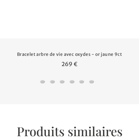
Bracelet arbre de vie avec oxydes - or jaune 9ct
269 €
Bracelet arbre de vie avec oxydes - or jaune 9
Bracelet arbre de vie avec oxydes - or bla
Bracelet femme oxydes ovale - Or ja
Bracelet oxyde cercle - Or jaune
Bracelet oxyde cercle - Or 
Bracelet Médaillons Arb
Produits similaires