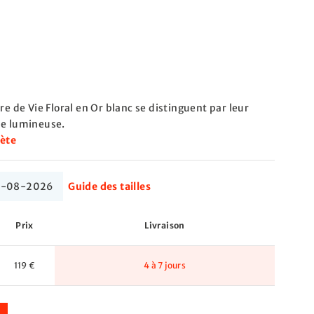
re de Vie Floral en Or blanc se distinguent par leur
ue lumineuse.
lète
 14-08-2026
Guide des tailles
Prix
Livraison
119 €
4 à 7 jours