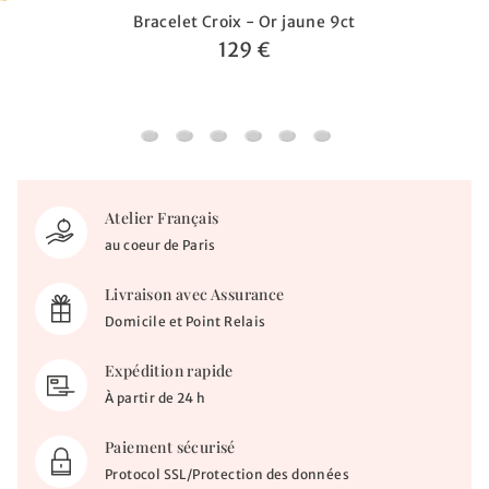
Bracelet Croix - Or jaune 9ct
129 €
Bracelet Croix - Or jaune 9ct
Bracelet miraculeuse et croix ajourée - O
Bracelet ange & croix - Or jaune 9ct
Gourmette bébé arbre de vie pri
Gourmette bébé étoilée - d
Jonc enfant réglable - 
Atelier Français
au coeur de Paris
Livraison avec Assurance
Domicile et Point Relais
Expédition rapide
À partir de 24 h
Paiement sécurisé
Protocol SSL/Protection des données