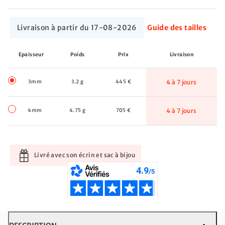
Livraison à partir du 17-08-2026
Guide des tailles
Epaisseur
Poids
Prix
Livraison
3mm
3.2 g
445 €
4 à 7 jours
4mm
4.75 g
705 €
4 à 7 jours
Livré avec son écrin et sac à bijou