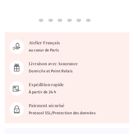
Bracelet Croix - Or jaune 9ct
Bracelet miraculeuse et croix ajourée - O
Bracelet ange & croix - Or jaune 9ct
Gourmette bébé arbre de vie pri
Gourmette bébé étoilée - d
Jonc enfant réglable - 
Atelier Français
au coeur de Paris
Livraison avec Assurance
Domicile et Point Relais
Expédition rapide
À partir de 24 h
Paiement sécurisé
Protocol SSL/Protection des données