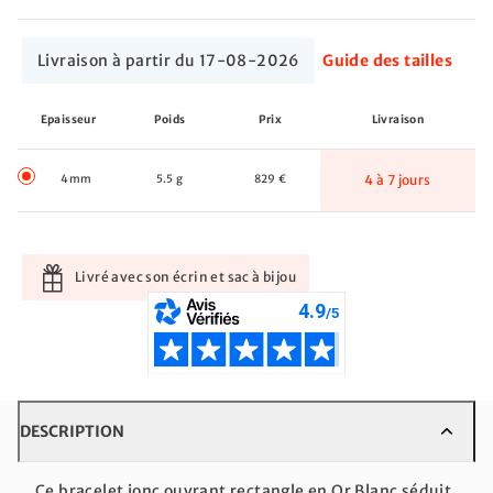
Livraison à partir du 17-08-2026
Guide des tailles
Epaisseur
Poids
Prix
Livraison
4mm
5.5 g
829 €
4 à 7 jours
Livré avec son écrin et sac à bijou
DESCRIPTION
Ce bracelet jonc ouvrant rectangle en Or Blanc séduit