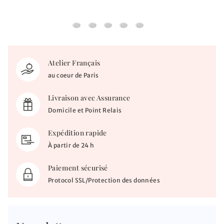
Client Showroom
Supplément re-gravure
Ajout gravure gourmette
Ajout gravure
Récupère son colis sur pl
Atelier Français
au coeur de Paris
Livraison avec Assurance
Domicile et Point Relais
Expédition rapide
À partir de 24 h
Paiement sécurisé
Protocol SSL/Protection des données