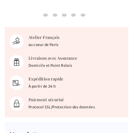
Ajout gravure gourmette
Supplément re-gravure
Client visio
Ajout gravure
Récupère son colis sur pl
Atelier Français
au coeur de Paris
Livraison avec Assurance
Domicile et Point Relais
Expédition rapide
À partir de 24 h
Paiement sécurisé
Protocol SSL/Protection des données