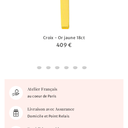
Croix - Or jaune 18ct
409 €
Croix - Or jaune 18ct
Croix personnalisée - Or jaune 18ct
Croix personnalisée - diamant & or j
Croix fil carré - Or rose 18ct
Pendentif plaque tonneau -
Croix - Or jaune 18ct
Atelier Français
au coeur de Paris
Livraison avec Assurance
Domicile et Point Relais