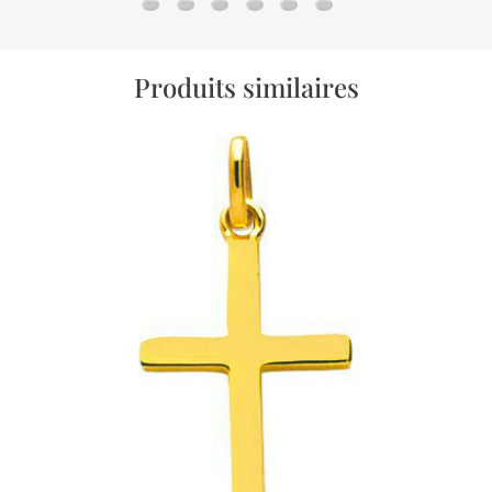
Chaine gourmette cheval - Or jaune 18ct
Chaine forçat rond - Or jaune 18ct
Chaine gourmette - Or jaune 18ct
Chaine gourmette cheval alterné
Chaine jaseron - Or jaune 1
Chaine marine battue -
Produits similaires