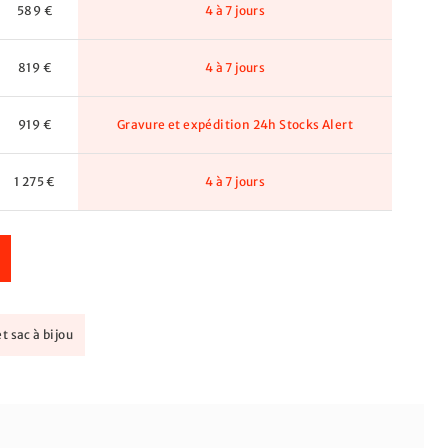
589 €
4 à 7 jours
819 €
4 à 7 jours
919 €
Gravure et expédition 24h
Stocks Alert
1 275 €
4 à 7 jours
t sac à bijou