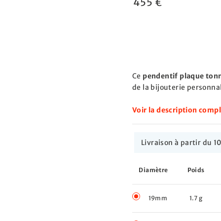
455 €
Ce
pendentif plaque tonn
de la bijouterie personnal
Voir la description comp
Livraison à partir du
Diamètre
Poids
19mm
1.7 g