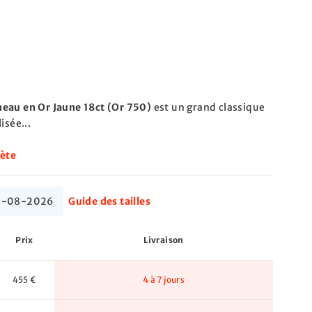
eau en Or Jaune 18ct (Or 750)
est un grand classique
isée...
lète
 10-08-2026
Guide des tailles
Prix
Livraison
455 €
4 à 7 jours