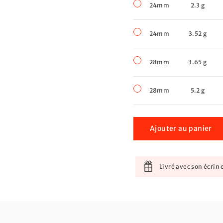
24mm
2.3 g
24mm
3.52 g
28mm
3.65 g
28mm
5.2 g
Ajouter au panier
Livré avec son écrin e