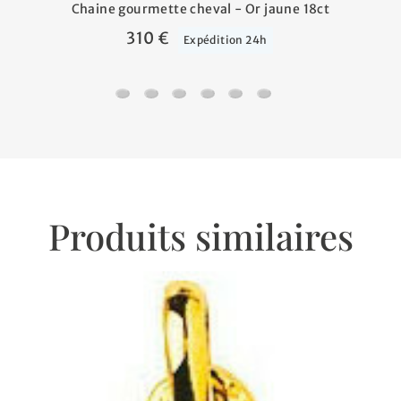
Chaine gourmette cheval - Or jaune 18ct
310 €
Expédition 24h
Chaine gourmette cheval - Or jaune 18ct
Chaine forçat rond - Or jaune 18ct
Chaine gourmette - Or jaune 18ct
Chaine gourmette cheval alterné
Chaine jaseron - Or jaune 1
Chaine marine battue -
Produits similaires