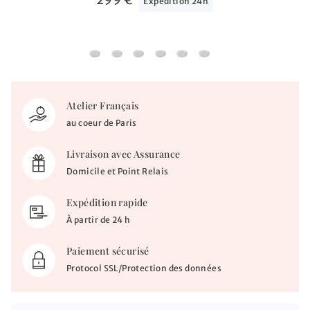
Expédition 24h
Médaille Vierge mère du créateur - Or jaune 1
Médaille Vierge à l'enfant de Botticelli - 
Médaille Arbre de vie Princier - Or j
Médaille Vierge à l'enfant et la
Médaille Ange Gardien - Or
Médaille Jésus étoile d
Atelier Français
au coeur de Paris
Livraison avec Assurance
Domicile et Point Relais
Expédition rapide
À partir de 24 h
Paiement sécurisé
Protocol SSL/Protection des données