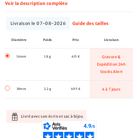
Voir la description complète
Livraison le 07-08-2026
Guide des tailles
Diamètre
Poids
Prix
Livraison
16mm
1.8 g
415 €
Gravure &
Expédition 24h
Stocks Alert
18mm
2.2 g
495 €
4 à 7 jours
Livré avec son écrin et sac à bijou