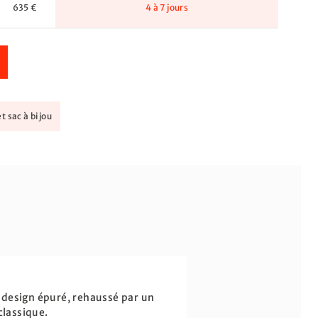
635 €
4 à 7 jours
t sac à bijou
n design épuré, rehaussé par un
classique.