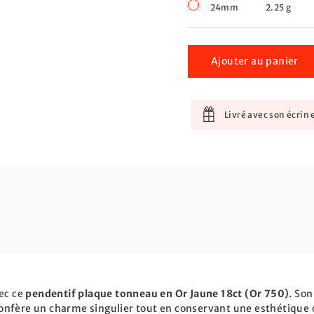
24mm
2.25 g
Ajouter au panier
Livré avec son écrin e
vec ce
pendentif plaque tonneau en Or Jaune 18ct (Or 750)
. So
i confère un charme singulier tout en conservant une esthétique 