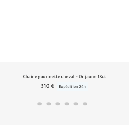
Chaine gourmette cheval - Or jaune 18ct
310 €
Expédition 24h
Chaine gourmette cheval - Or jaune 18ct
Chaine forçat rond - Or jaune 18ct
Chaine gourmette - Or jaune 18ct
Chaine gourmette cheval alterné
Chaine jaseron - Or jaune 1
Chaine marine battue -