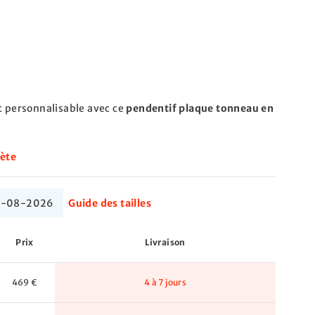
t personnalisable avec ce
pendentif plaque tonneau en
lète
 17-08-2026
Guide des tailles
Prix
Livraison
469 €
4 à 7 jours