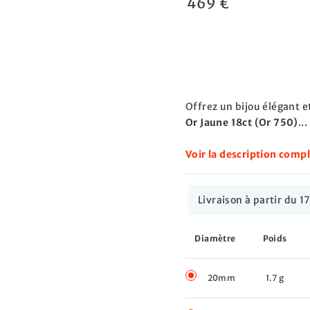
469 €
Offrez un bijou élégant e
Or Jaune 18ct (Or 750)
...
Voir la description comp
Livraison à partir du
Diamètre
Poids
20mm
1.7 g