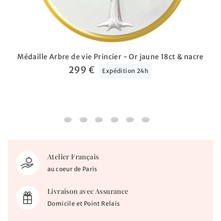
Médaille Arbre de vie Princier - Or jaune 18ct & nacre
299 €
Expédition 24h
Médaille Arbre de vie Princier - Or jaune 18ct 
Médaille Vierge mère du créateur - Or jau
Médaille Vierge à l'enfant - Amour M
Médaille Vierge à l'enfant de Bot
Médaille Petit Prince sur la
Médaille Petit Prince a
Atelier Français
au coeur de Paris
Livraison avec Assurance
Domicile et Point Relais