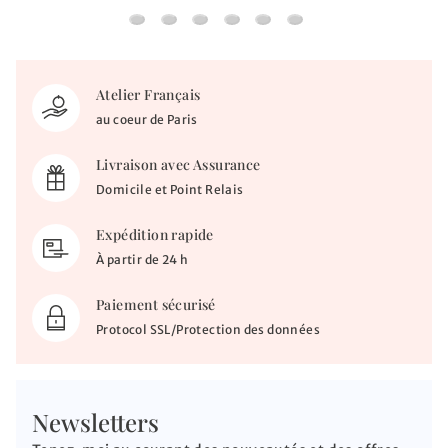
Médaille Vierge à l'enfant - Amour Maternel -
Médaille Vierge à l'enfant de Botticelli - 
Médaille Médaille Notre Dame de dou
Médaille Colombe perlée - Or ja
Médaille Saint Jean-Baptist
Médaille Saint Joseph a
Atelier Français
au coeur de Paris
Livraison avec Assurance
Domicile et Point Relais
Expédition rapide
À partir de 24 h
Paiement sécurisé
Protocol SSL/Protection des données
Newsletters