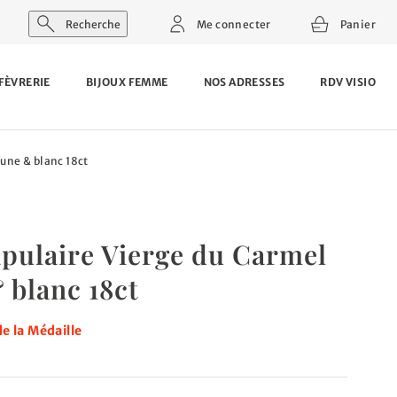
Recherche
Me connecter
Panier
FÈVRERIE
BIJOUX FEMME
NOS ADRESSES
RDV VISIO
aune & blanc 18ct
apulaire Vierge du Carmel
 blanc 18ct
e la Médaille