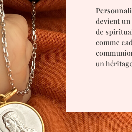
Personnali
devient un
de spiritual
comme cad
communion
un héritage