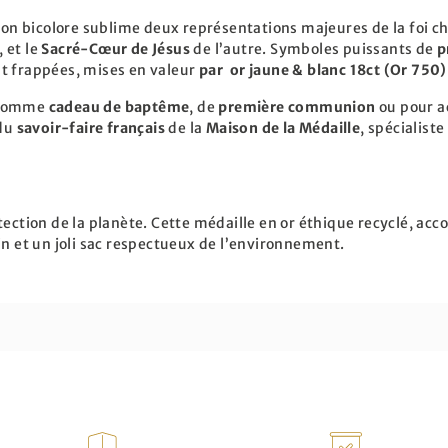
ion bicolore sublime deux représentations majeures de la foi c
 et le
Sacré-Cœur de Jésus
de l’autre. Symboles puissants de
p
nt frappées, mises en valeur
par or jaune & blanc 18ct (Or 750)
l comme
cadeau de baptême
, de
première communion
ou pour 
 du
savoir-faire français
de la
Maison de la Médaille
, spécialist
tection de la planète. Cette médaille en or éthique recyclé, ac
in et un joli sac respectueux de l’environnement.