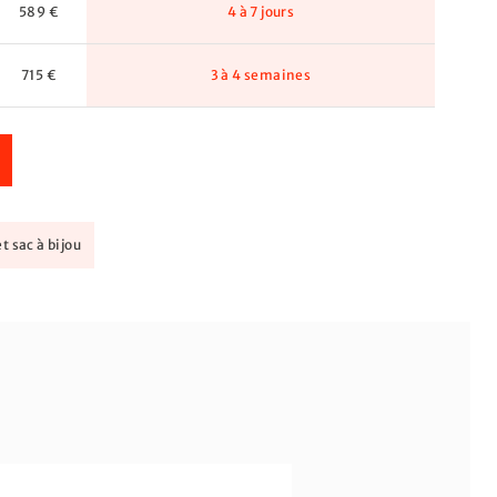
589 €
4 à 7 jours
715 €
3 à 4 semaines
t sac à bijou