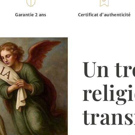
Garantie 2 ans
Certificat d'authenticité
Un tr
relig
trans