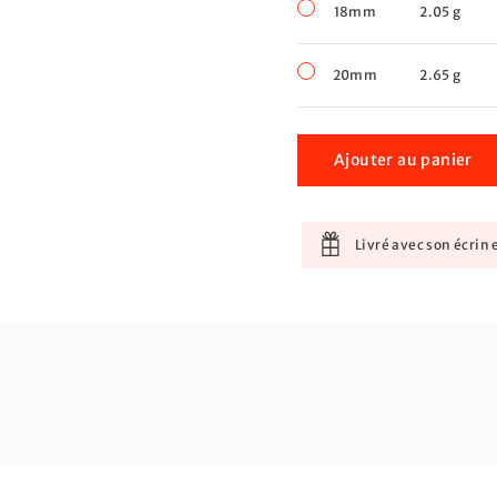
18mm
2.05 g
20mm
2.65 g
Ajouter au panier
Livré avec son écrin e