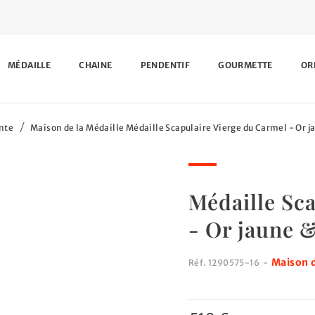
MÉDAILLE
CHAINE
PENDENTIF
GOURMETTE
OR
inte
Maison de la Médaille Médaille Scapulaire Vierge du Carmel - Or j
Médaille Sc
- Or jaune &
Maison d
Réf.
1290575-16
-