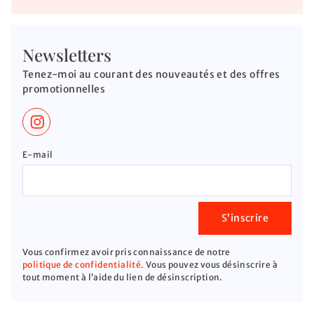
Newsletters
Tenez-moi au courant des nouveautés et des offres
promotionnelles
If you
E-mail
are a
human,
ignore
this
S’inscrire
field
Vous confirmez avoir pris connaissance de notre
politique de confidentialité.
Vous pouvez vous désinscrire à
tout moment à l’aide du lien de désinscription.