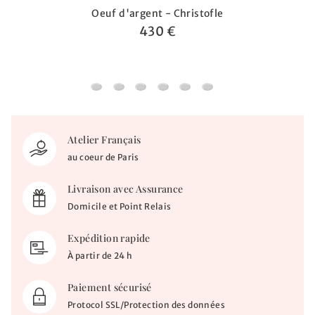
Oeuf d'argent - Christofle
430 €
Oeuf d'argent - Christofle
Timbale abeille Beebee 2 anses - Christof
Timbale Charlie Bear - Christofle
Timbale Nathalie - Christofle
Timbale Perles - Christofle
Timbale Evasée Filet -
Atelier Français
au coeur de Paris
Livraison avec Assurance
Domicile et Point Relais
Expédition rapide
À partir de 24 h
Paiement sécurisé
Protocol SSL/Protection des données