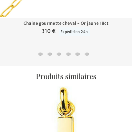
Chaine gourmette cheval - Or jaune 18ct
310 €
Expédition 24h
Chaine gourmette cheval - Or jaune 18ct
Chaine forçat rond - Or jaune 18ct
Chaine gourmette - Or jaune 18ct
Chaine gourmette cheval alterné
Chaine jaseron - Or jaune 1
Chaine marine battue -
Produits similaires