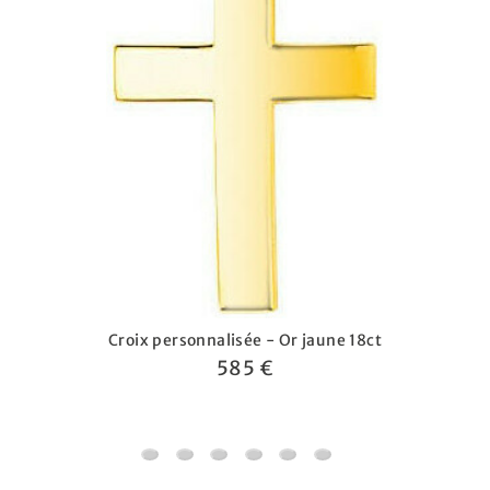
Croix personnalisée - Or jaune 18ct
585 €
Croix personnalisée - Or jaune 18ct
Croix personnalisée - diamant & or jaune 
Pendentif croix basque - Or jaune 18
Croix Occitane - Or jaune 18ct
Croix fil carré - Or rose 18ct
Collier croix - Diamant