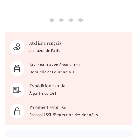
Médaille Vierge mère du créateur - Or ja
Médaille Vierge à l'enfant et la colo
Médaille Vierge à l'enfant - Am
Médaille Vierge à l'enfant p
Atelier Français
au coeur de Paris
Livraison avec Assurance
Domicile et Point Relais
Expédition rapide
À partir de 24 h
Paiement sécurisé
Protocol SSL/Protection des données