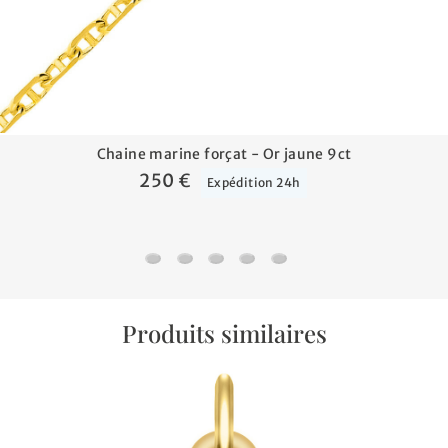
Chaine marine forçat - Or jaune 9ct
250 €
Expédition 24h
Chaine marine forçat - Or jaune 9ct
Chaine forçat - Or jaune 9ct
Chaine gourmette cheval - Or jaun
Chaine marine battue - Or ja
Chaine forçat trombonne 
Produits similaires