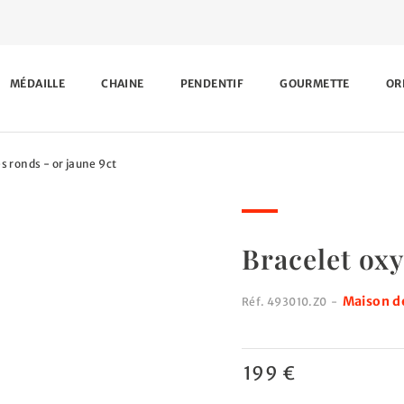
MÉDAILLE
CHAINE
PENDENTIF
GOURMETTE
OR
s ronds - or jaune 9ct
Bracelet oxy
Maison de
Réf.
493010.Z0
-
199 €