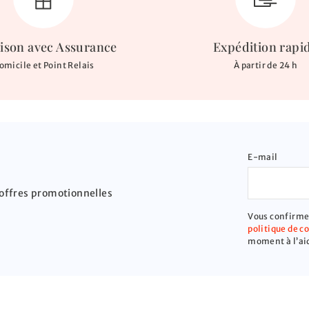
aison avec Assurance
Expédition rapi
omicile et Point Relais
À partir de 24 h
E-mail
offres promotionnelles
Vous confirmez
politique de c
moment à l’aid