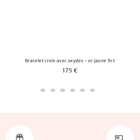
Bracelet croix avec oxydes - or jaune 9ct
175 €
Bracelet croix avec oxydes - or jaune 9ct
Bracelet perles 4,5mm sur chaîne forçat m
Bracelet Jonc Double Barre avec Oxy
Bracelet femme oxyde losange -
Bracelet chaîne forçat & na
Jonc ciselé croix mirac