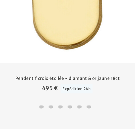
Pendentif croix étoilée - diamant & or jaune 18ct
495 €
Expédition 24h
Pendentif croix étoilée - diamant & or jaune 1
Croix personnalisée - diamant & or j
Croix bombée - Or jaune 18ct &
Croix plate - Or jaune 18ct
Croix plate diamantées
Croix personnalisée arrondie - Or ja