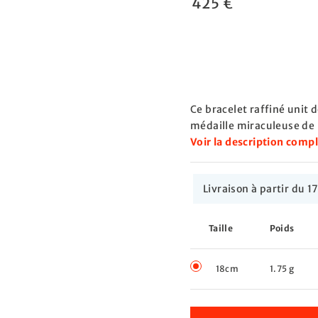
425 €
Ce bracelet raffiné unit 
médaille miraculeuse de l
Voir la description comp
Livraison à partir du
Taille
Poids
18cm
1.75 g