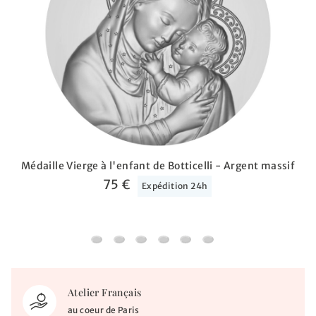
Médaille Vierge à l'enfant de Botticelli - Argent massif
75 €
Expédition 24h
Médaille Vierge à l'enfant de Botticelli - Arge
Médaille Vierge à l'enfant - Le Baiser - A
Médaille Arbre de vie Princier - Arge
Médaille Jésus étoile du berger 
Médaille Vierge Solaire - A
Médaille Vierge à l'enf
Atelier Français
au coeur de Paris