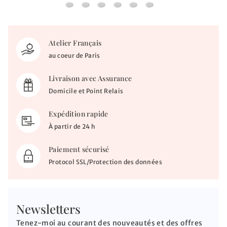
Médaille Vierge à l'enfant de Botticelli - Or bl
Médaille Petit Prince "protège ta planète
Médaille Vierge à l'enfant et la colo
Médaille Petit Prince au renard &
Médaille Arbre de vie Princi
Médaille Notre-Dame d
Atelier Français
au coeur de Paris
Livraison avec Assurance
Domicile et Point Relais
Expédition rapide
À partir de 24 h
Paiement sécurisé
Protocol SSL/Protection des données
Newsletters
Tenez-moi au courant des nouveautés et des offres