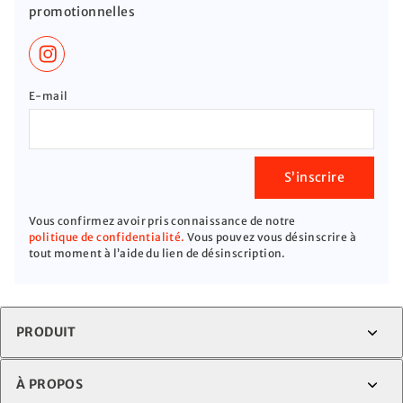
promotionnelles
If you
E-mail
are a
human,
ignore
this
S’inscrire
field
Vous confirmez avoir pris connaissance de notre
politique de confidentialité.
Vous pouvez vous désinscrire à
tout moment à l’aide du lien de désinscription.
PRODUIT
À PROPOS