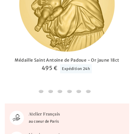
Médaille Saint Antoine de Padoue - Or jaune 18ct
495 €
Expédition 24h
Médaille Saint Jean-Baptiste - O
Médaille Saint Christo
Médaille Saint Antoine de Padoue - Or j
Médaille Sainte Thérès
Médaille Saint 
Médaille S
Atelier Français
au coeur de Paris