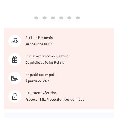
Bracelet Croix lumineuse - Or jaune 18ct
Bracelet croix - Or jaune 18ct
Bracelet miraculeuse et croix ajourée
Bracelet croix étoilée - diamant 
Gourmette bébé étoilée - d
Jonc enfant réglable - 
Atelier Français
au coeur de Paris
Livraison avec Assurance
Domicile et Point Relais
Expédition rapide
À partir de 24 h
Paiement sécurisé
Protocol SSL/Protection des données